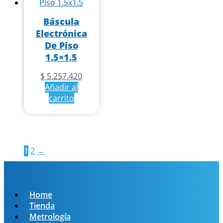
Báscula
Electrónica
De Piso
1.5×1.5
$
5.257.420
Añadir al
carrito
1
2
→
Home
Tienda
Metrología