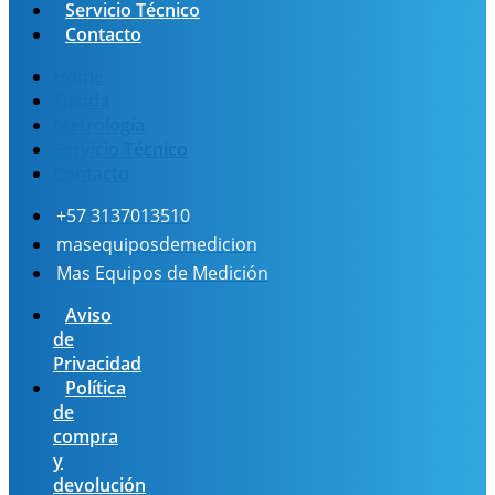
Servicio Técnico
Contacto
Home
Tienda
Metrología
Servicio Técnico
Contacto
+57 3137013510
masequiposdemedicion
Mas Equipos de Medición
Aviso
de
Privacidad
Política
de
compra
y
devolución