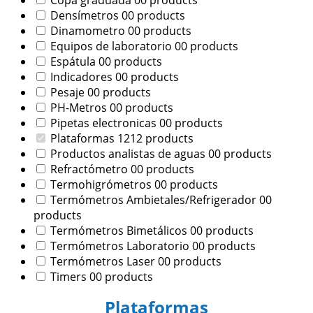
Copa graduada
0
0 products
Densímetros
0
0 products
Dinamometro
0
0 products
Equipos de laboratorio
0
0 products
Espátula
0
0 products
Indicadores
0
0 products
Pesaje
0
0 products
PH-Metros
0
0 products
Pipetas electronicas
0
0 products
Plataformas
12
12 products
Productos analistas de aguas
0
0 products
Refractómetro
0
0 products
Termohigrómetros
0
0 products
Termómetros Ambietales/Refrigerador
0
0
products
Termómetros Bimetálicos
0
0 products
Termómetros Laboratorio
0
0 products
Termómetros Laser
0
0 products
Timers
0
0 products
Plataformas