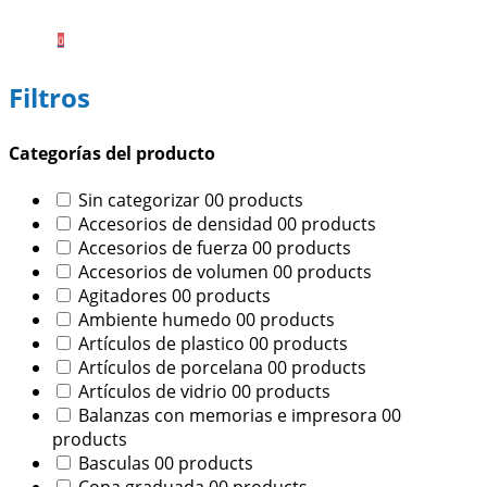
0
Filtros
Categorías del producto
Sin categorizar
0
0 products
Accesorios de densidad
0
0 products
Accesorios de fuerza
0
0 products
Accesorios de volumen
0
0 products
Agitadores
0
0 products
Ambiente humedo
0
0 products
Artículos de plastico
0
0 products
Artículos de porcelana
0
0 products
Artículos de vidrio
0
0 products
Balanzas con memorias e impresora
0
0
products
Basculas
0
0 products