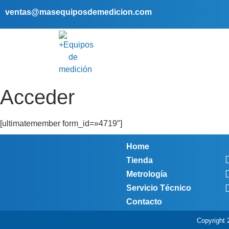
ventas@masequiposdemedicion.com
Acceder
[ultimatemember form_id=»4719″]
Home
Tienda
Metrología
Servicio Técnico
Contacto
Copyright 