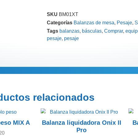
SKU
BM01XT
Categorías
Balanzas de mesa
,
Pesaje
,
S
Tags
balanzas
,
básculas
,
Comprar
,
equip
pesaje
,
pesaje
Información adi
ductos relacionados
peso MIX A
Balanza liquidadora Onix II
B
Pro
20