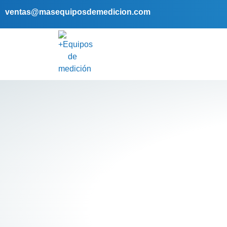
ventas@masequiposdemedicion.com