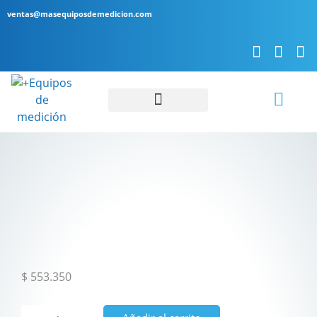
ventas@masequiposdemedicion.com
Servicio Técnico
$
553.350