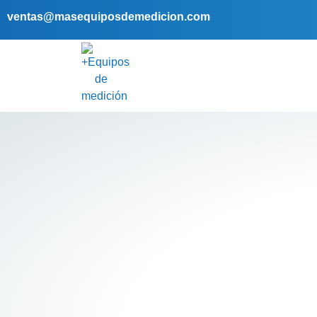
ventas@masequiposdemedicion.com