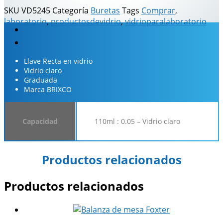
SKU
VD5245
Categoría
Buretas
Tags
Comprar
,
laboratorio
,
productosdevidrio
,
vidrioparalaboratorio
Descripción
Información adicional
Llave Recta en vidrio
Vidrio claro
Graduada
Marca BRIXCO
Capacidad
110ml : 0.05 – Vidrio claro
Productos relacionados
Productos relacionados