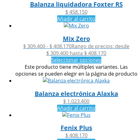
Balanza liquidadora Foxter RS
$
458.150
Añadir al carrito
Mix Zero
$
309.400
-
$
408.170
Rango de precios: desde
$ 309.400 hasta $ 408.170
Seleccionar opciones
Este producto tiene múltiples variantes. Las
opciones se pueden elegir en la página de producto
Balanza electrónica Alaxka
$
1.023.400
Añadir al carrito
Fenix Plus
$
408.170