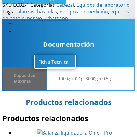
SKU
ECBZ-1
Categorías
Cabezal
,
Equipos de laboratorio
Tags
balanzas
,
básculas
,
equipos de medición
,
equipos
de pesaje
,
pesaje
,
Whatsapp
Descripción
Información adicional
Documentación
Ficha Tecnica
Capacidad
1000g x 0.1g, 3000g x 0.5g
Máxima
Productos relacionados
Productos relacionados