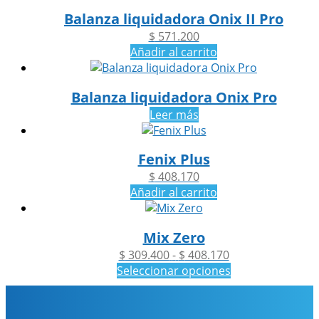
Balanza liquidadora Onix II Pro
$
571.200
Añadir al carrito
Balanza liquidadora Onix Pro
Leer más
Fenix Plus
$
408.170
Añadir al carrito
Mix Zero
Rango
$
309.400
-
$
408.170
de
Seleccionar opciones
Este
precios:
producto
desde
tiene
$ 309.400