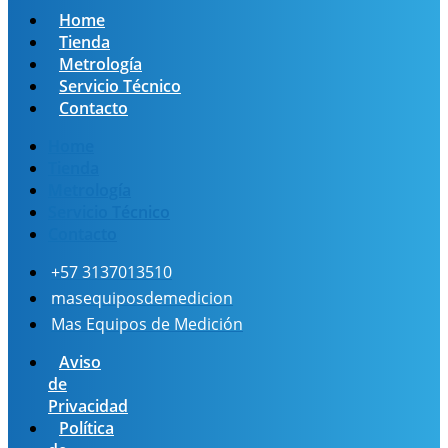
múltiples
hasta
Home
variantes.
$ 408.170
Tienda
Las
Metrología
opciones
Servicio Técnico
se
Contacto
pueden
Home
elegir
Tienda
en
Metrología
la
Servicio Técnico
página
Contacto
de
producto
+57 3137013510
masequiposdemedicion
Mas Equipos de Medición
Aviso
de
Privacidad
Política