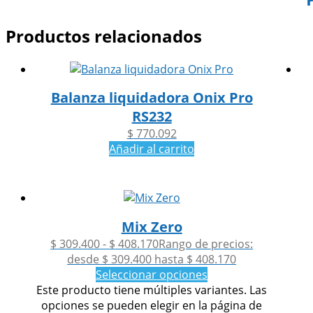
Productos relacionados
Balanza liquidadora Onix Pro
RS232
$
770.092
Añadir al carrito
Mix Zero
$
309.400
-
$
408.170
Rango de precios:
desde $ 309.400 hasta $ 408.170
Seleccionar opciones
Este producto tiene múltiples variantes. Las
opciones se pueden elegir en la página de