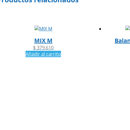
MIX M
Balan
$
379.610
Añadir al carrito