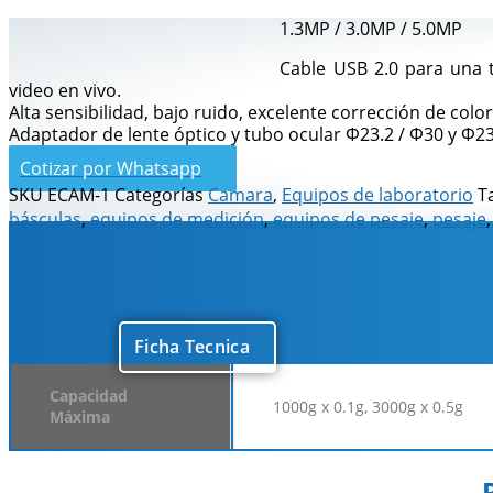
1.3MP / 3.0MP / 5.0MP
Cable USB 2.0 para una 
video en vivo.
Alta sensibilidad, bajo ruido, excelente corrección de color
Adaptador de lente óptico y tubo ocular Φ23.2 / Φ30 y Φ23
Cotizar por Whatsapp
SKU
ECAM-1
Categorías
Camara
,
Equipos de laboratorio
T
básculas
,
equipos de medición
,
equipos de pesaje
,
pesaje
Descripción
Información adicional
Ficha Tecnica
Capacidad
1000g x 0.1g, 3000g x 0.5g
Máxima