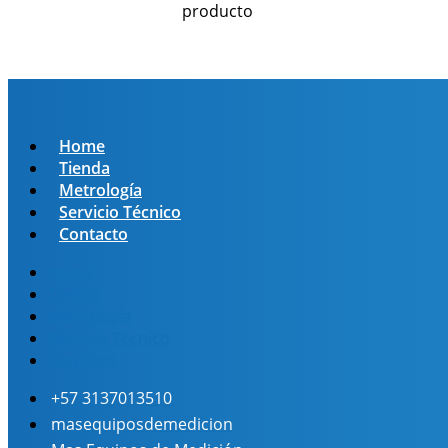
producto
Home
Tienda
Metrología
Servicio Técnico
Contacto
Home
Tienda
Metrología
Servicio Técnico
Contacto
+57 3137013510
masequiposdemedicion