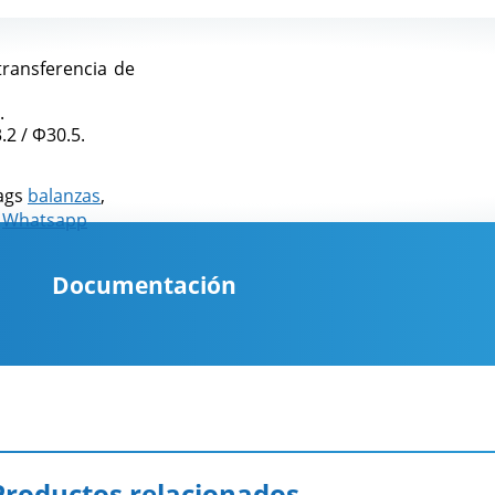
transferencia de
.
.2 / Φ30.5.
ags
balanzas
,
,
Whatsapp
Documentación
Productos relacionados