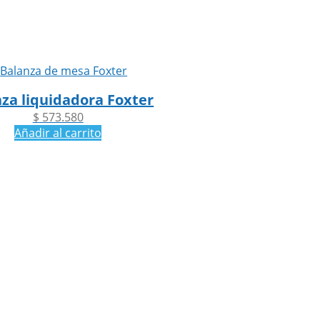
za liquidadora Foxter
$
573.580
Añadir al carrito