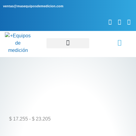
ventas@masequiposdemedicion.com
Servicio Técnico
$
17.255
-
$
23.205