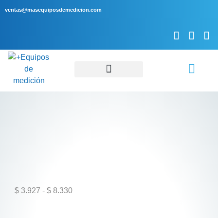
ventas@masequiposdemedicion.com
Servicio Técnico
$
3.927
-
$
8.330