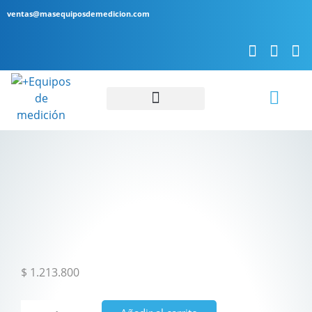
ventas@masequiposdemedicion.com
Servicio Técnico
$
1.213.800