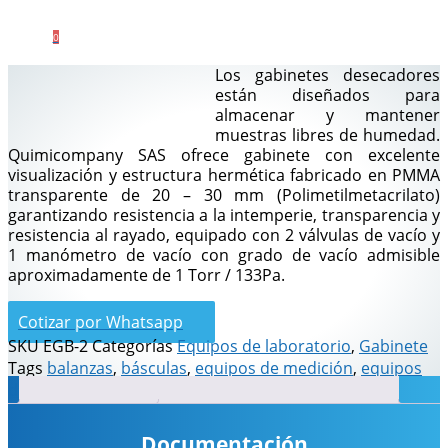
0
Los gabinetes desecadores
están diseñados para
almacenar y mantener
muestras libres de humedad.
Quimicompany SAS ofrece gabinete con excelente
visualización y estructura hermética fabricado en PMMA
transparente de 20 – 30 mm (Polimetilmetacrilato)
garantizando resistencia a la intemperie, transparencia y
resistencia al rayado, equipado con 2 válvulas de vacío y
1 manómetro de vacío con grado de vacío admisible
aproximadamente de 1 Torr / 133Pa.
Cotizar por Whatsapp
SKU
EGB-2
Categorías
Equipos de laboratorio
,
Gabinete
Tags
balanzas
,
básculas
,
equipos de medición
,
equipos
Descripción
Información adicional
de pesaje
,
pesaje
,
Whatsapp
Documentación