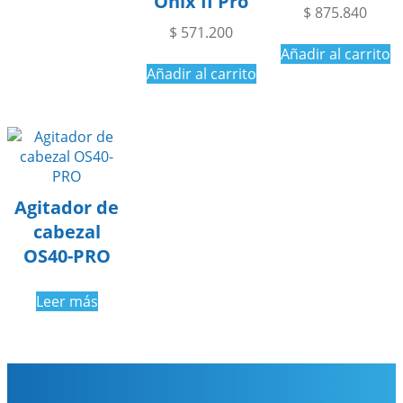
Onix II Pro
$
875.840
$
571.200
Añadir al carrito
Añadir al carrito
Agitador de
cabezal
OS40-PRO
Leer más