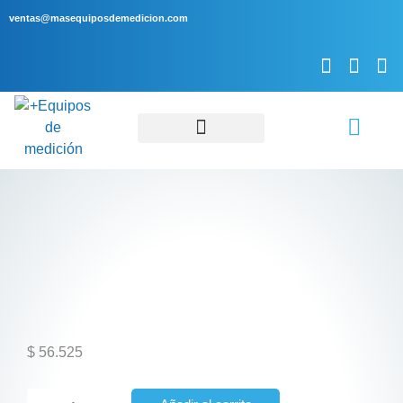
ventas@masequiposdemedicion.com
Servicio Técnico
$
56.525