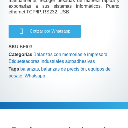
manualmente, recoger pesadas de manera rápida y
exportarlas a sus sistemas informáticos. Puerto
ethernet TCP/IP, RS232, USB.
Cotizar por Whatsapp
SKU
BEI03
Categorías
Balanzas con memorias e impresora
,
Etiqueteadoras industriales autoadhesivas
Tags
balanzas
,
balanzas de precisión
,
equipos de
pesaje
,
Whatsapp
Descripción