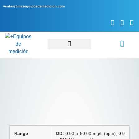
ventas@masequiposdemedicion.com
Servicio Técnico
Rango
OD:
0.00 a 50.00 mg/L (ppm); 0.0