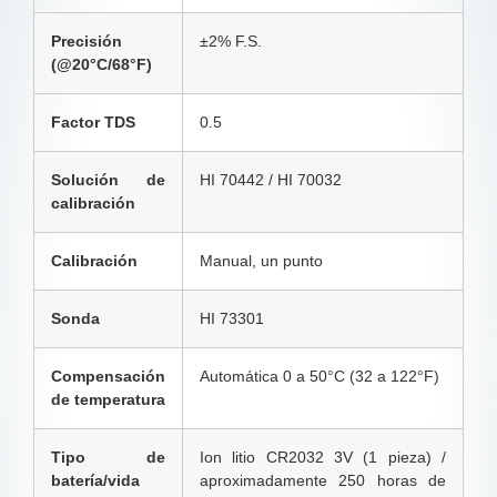
Precisión
±2% F.S.
(@20°C/68°F)
Factor TDS
0.5
Solución de
HI 70442 / HI 70032
calibración
Calibración
Manual, un punto
Sonda
HI 73301
Compensación
Automática 0 a 50°C (32 a 122°F)
de temperatura
Tipo de
Ion litio CR2032 3V (1 pieza) /
batería/vida
aproximadamente 250 horas de