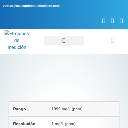
ventas@masequiposdemedicion.com
Servicio Técnico
Rango
1999 mg/L (ppm)
Resolución
1 mg/L (ppm)