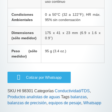
uso continuo
Condiciones
0 a 50°C (32 a 122°F); HR máx.
Ambientales
95% sin condensación
Dimensiones
175 x 41 x 23 mm (6.9 x 1.6 x
(sólo medidor)
0.9’’)
Peso (sólo
95 g (3.4 oz.)
medidor)
Cotizar por Whatsapp
SKU
HI 98301
Categorías
Conductividad/TDS
,
Productos analistas de aguas
Tags
balanzas
,
balanzas de precisión
,
equipos de pesaje
,
Whatsapp