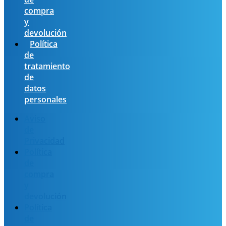
compra
y
devolución
Política
de
tratamiento
de
datos
personales
Aviso
de
Privacidad
Política
de
compra
y
devolución
Política
de