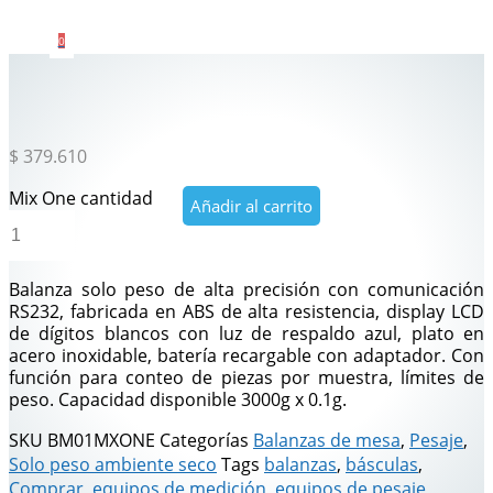
0
$
379.610
Mix One cantidad
Añadir al carrito
Balanza solo peso de alta precisión con comunicación
RS232, fabricada en ABS de alta resistencia, display LCD
de dígitos blancos con luz de respaldo azul, plato en
acero inoxidable, batería recargable con adaptador. Con
función para conteo de piezas por muestra, límites de
peso. Capacidad disponible 3000g x 0.1g.
SKU
BM01MXONE
Categorías
Balanzas de mesa
,
Pesaje
,
Solo peso ambiente seco
Tags
balanzas
,
básculas
,
Comprar
,
equipos de medición
,
equipos de pesaje
,