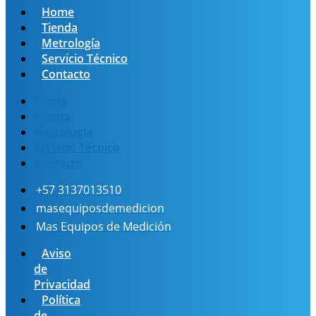
Home
Tienda
Metrología
Servicio Técnico
Contacto
Home
Tienda
Metrología
Servicio Técnico
Contacto
+57 3137013510
masequiposdemedicion
Mas Equipos de Medición
Aviso
de
Privacidad
Política
de