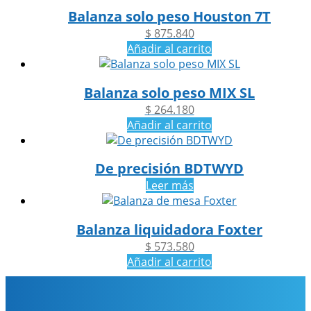
Balanza solo peso Houston 7T
$
875.840
Añadir al carrito
Balanza solo peso MIX SL
$
264.180
Añadir al carrito
De precisión BDTWYD
Leer más
Balanza liquidadora Foxter
$
573.580
Añadir al carrito