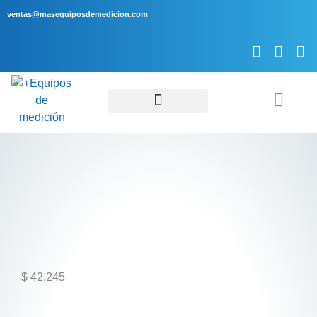
ventas@masequiposdemedicion.com
Servicio Técnico
$
42.245