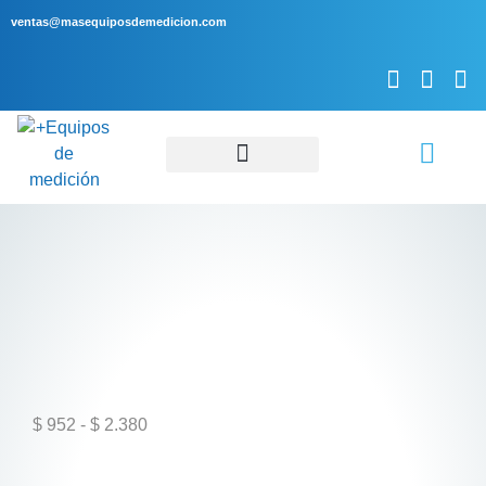
ventas@masequiposdemedicion.com
Servicio Técnico
$
952
-
$
2.380