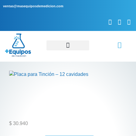
ventas@masequiposdemedicion.com
Servicio Técnico
$
30.940