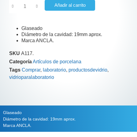
Añadir al carrito
Glaseado
Diámetro de la cavidad: 19mm aprox.
Marca ANCLA.
SKU
A117.
Categoría
Artículos de porcelana
Tags
Comprar
,
laboratorio
,
productosdevidrio
,
vidrioparalaboratorio
Información adicional
Descripción
Glaseado
Diámetro de la cavidad: 19mm aprox.
Marca ANCLA.