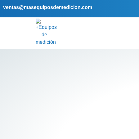
ventas@masequiposdemedicion.com