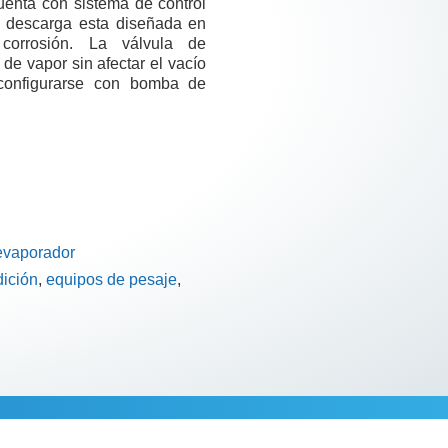
uenta con sistema de control
e descarga esta diseñada en
 corrosión. La válvula de
de vapor sin afectar el vacío
 configurarse con bomba de
evaporador
ición
,
equipos de pesaje
,
cional