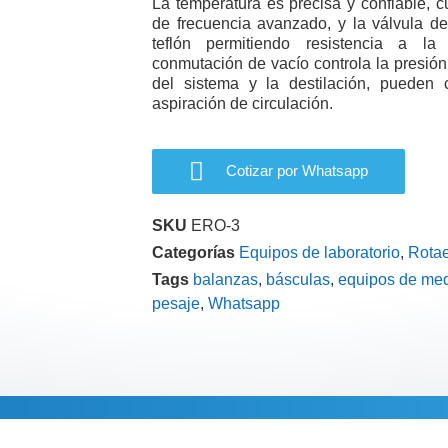
La temperatura es precisa y confiable, c
de frecuencia avanzado, y la válvula d
teflón permitiendo resistencia a la
conmutación de vacío controla la presión 
del sistema y la destilación, pueden
aspiración de circulación.
Cotizar por Whatsapp
SKU
ERO-3
Categorías
Equipos de laboratorio
,
Rota
Tags
balanzas
,
básculas
,
equipos de med
pesaje
,
Whatsapp
Información adi