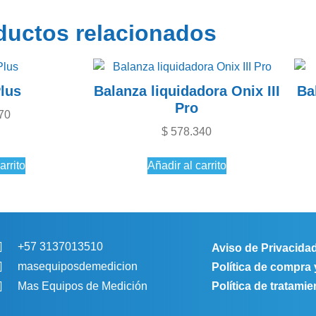
ductos relacionados
lus
Balanza liquidadora Onix III
Ba
Pro
70
$
578.340
arrito
Añadir al carrito
+57 3137013510
Aviso de Privacida
masequiposdemedicion
Política de compra
Política de tratami
Mas Equipos de Medición