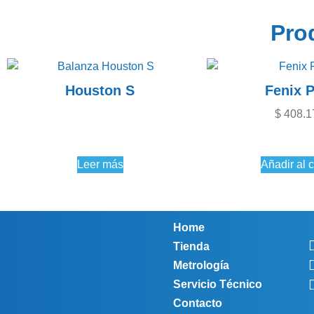
Pro
Houston S
Fenix P
$
408.1
Leer más
Añadir al c
Home
Tienda
Metrología
Servicio Técnico
Contacto