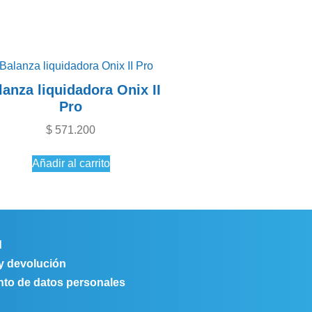
lanza liquidadora Onix II
Pro
$
571.200
Añadir al carrito
d
 y devolución
ento de datos personales