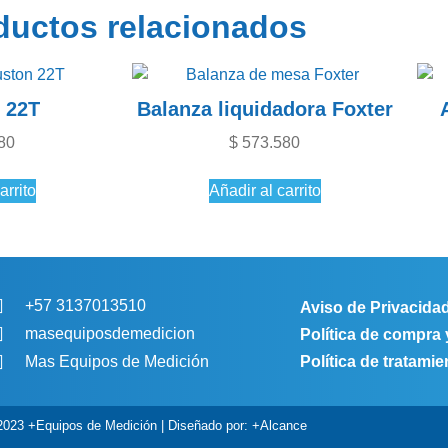
ductos relacionados
 22T
Balanza liquidadora Foxter
80
$
573.580
arrito
Añadir al carrito
+57 3137013510
Aviso de Privacida
masequiposdemedicion
Política de compra
Política de tratami
Mas Equipos de Medición
2023 +Equipos de Medición | Diseñado por: +Alcance