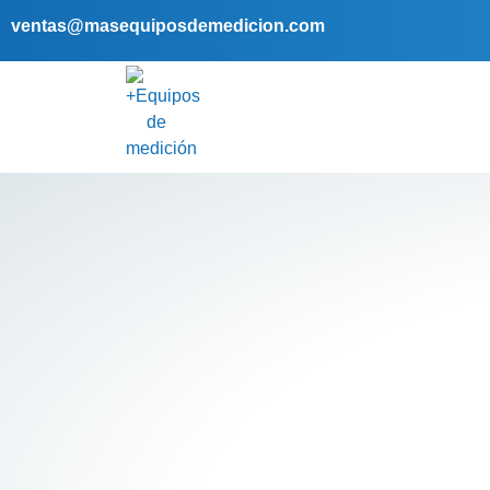
ventas@masequiposdemedicion.com