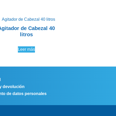
Agitador de Cabezal 40
litros
Leer más
d
 y devolución
ento de datos personales