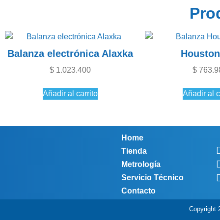
Pro
Balanza electrónica Alaxka
Houston
$
1.023.400
$
763.9
Añadir al carrito
Añadir al c
Home
Tienda
Metrología
Servicio Técnico
Contacto
Copyright 