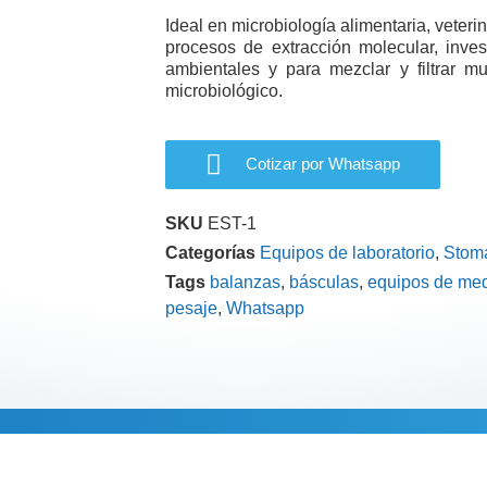
Ideal en microbiología alimentaria, veterin
procesos de extracción molecular, invest
ambientales y para mezclar y filtrar mu
microbiológico.
Cotizar por Whatsapp
SKU
EST-1
Categorías
Equipos de laboratorio
,
Stom
Tags
balanzas
,
básculas
,
equipos de med
pesaje
,
Whatsapp
Información adi