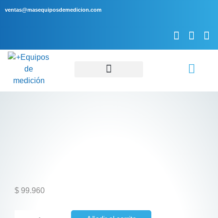
ventas@masequiposdemedicion.com
Servicio Técnico
$
99.960