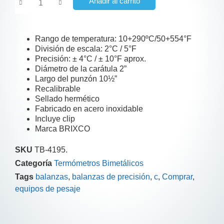
Añadir al carrito
Rango de temperatura: 10+290ºC/50+554°F
División de escala: 2°C / 5°F
Precisión: ± 4°C / ± 10°F aprox.
Diámetro de la carátula 2”
Largo del punzón 10½”
Recalibrable
Sellado hermético
Fabricado en acero inoxidable
Incluye clip
Marca BRIXCO
SKU
TB-4195.
Categoría
Termómetros Bimetálicos
Tags
balanzas
,
balanzas de precisión
,
c
,
Comprar
,
equipos de pesaje