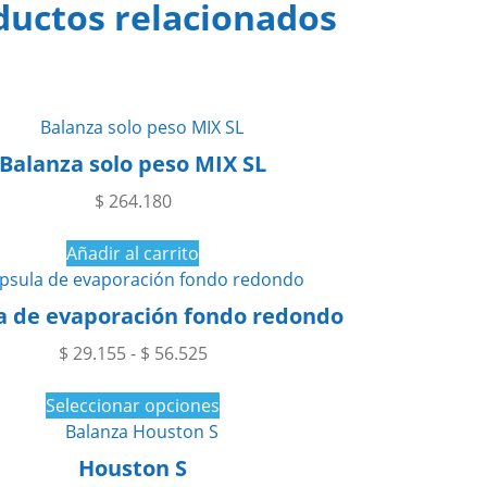
ductos relacionados
Balanza solo peso MIX SL
$
264.180
Añadir al carrito
a de evaporación fondo redondo
Rango de precios: desde $ 29.155 
$
29.155
-
$
56.525
Seleccionar opciones
Este producto tiene múltiples variantes. L
Houston S