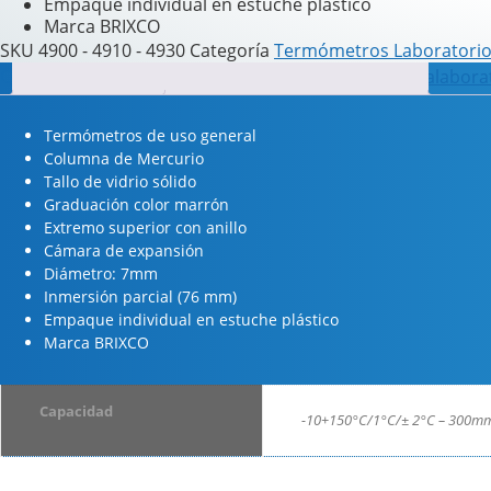
Empaque individual en estuche plástico
Marca BRIXCO
SKU
4900 - 4910 - 4930
Categoría
Termómetros Laboratori
Comprar
Descripción
,
laboratorio
,
Información adicional
productosdevidrio
,
vidrioparalabora
Termómetros de uso general
Columna de Mercurio
Tallo de vidrio sólido
Graduación color marrón
Extremo superior con anillo
Cámara de expansión
Diámetro: 7mm
Inmersión parcial (76 mm)
Empaque individual en estuche plástico
Marca BRIXCO
Capacidad
-10+150°C/1°C/± 2°C – 300mm,