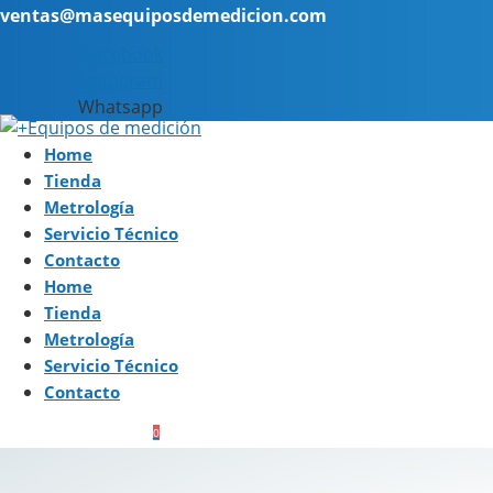
ventas@masequiposdemedicion.com
Facebook
Instagram
Whatsapp
Home
Tienda
Metrología
Servicio Técnico
Contacto
Home
Tienda
Metrología
Servicio Técnico
Contacto
0