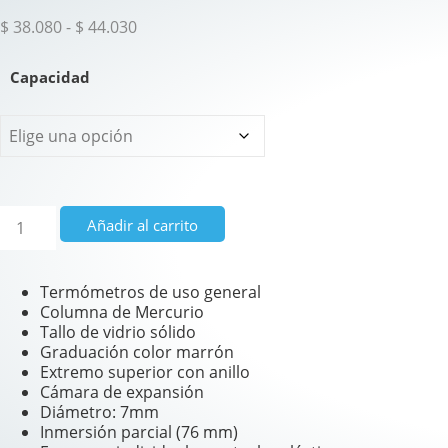
Rango de precios: desde $ 38.080 hasta $
$
38.080
-
$
44.030
Capacidad
Termómetro Laboratorio columna Mercurio cantidad
Añadir al carrito
Termómetros de uso general
Columna de Mercurio
Tallo de vidrio sólido
Graduación color marrón
Extremo superior con anillo
Cámara de expansión
Diámetro: 7mm
Inmersión parcial (76 mm)