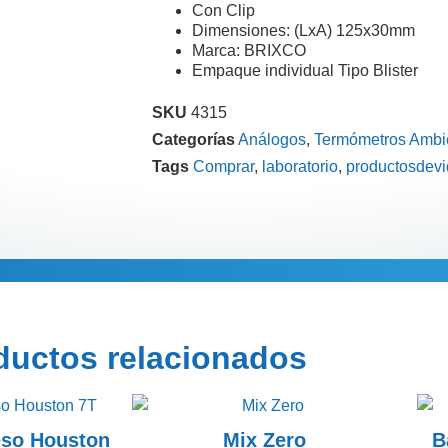
Con Clip
Dimensiones: (LxA) 125x30mm
Marca: BRIXCO
Empaque individual Tipo Blister
SKU
4315
Categorías
Análogos
,
Termómetros Ambie
Tags
Comprar
,
laboratorio
,
productosdevi
Información adi
ductos relacionados
eso Houston
Mix Zero
B