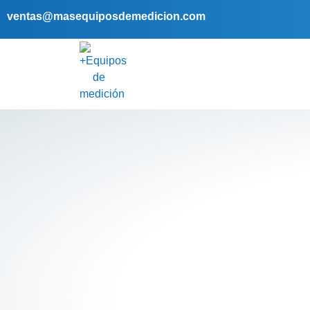
ventas@masequiposdemedicion.com