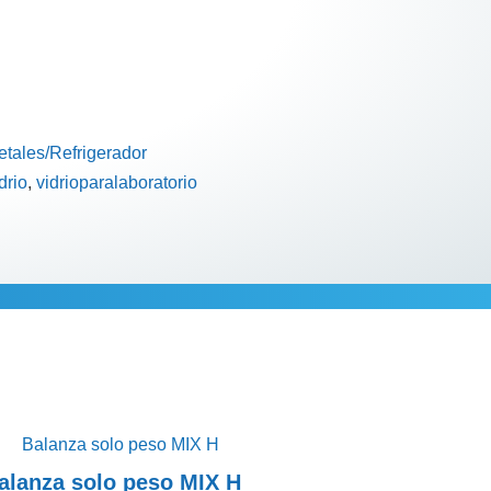
tales/Refrigerador
drio
,
vidrioparalaboratorio
cional
alanza solo peso MIX H