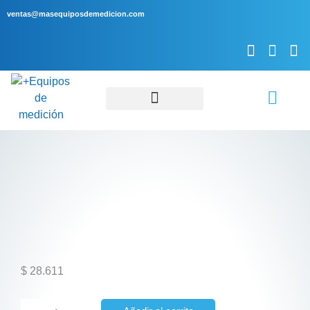
ventas@masequiposdemedicion.com
Servicio Técnico
$
28.611