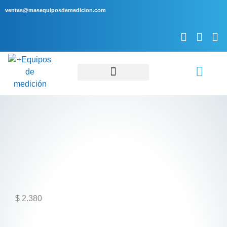
ventas@masequiposdemedicion.com
Servicio Técnico
$
2.380