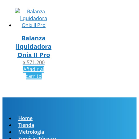
Balanza
liquidadora
Onix II Pro
$
571.200
Añadir al
carrito
Home
Tienda
Metrología
Servicio Técnico