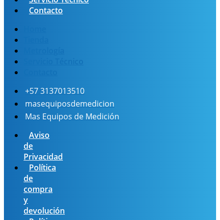
Contacto
Home
Tienda
Metrología
Servicio Técnico
Contacto
+57 3137013510
masequiposdemedicion
Mas Equipos de Medición
Aviso
de
Privacidad
Política
de
compra
y
devolución