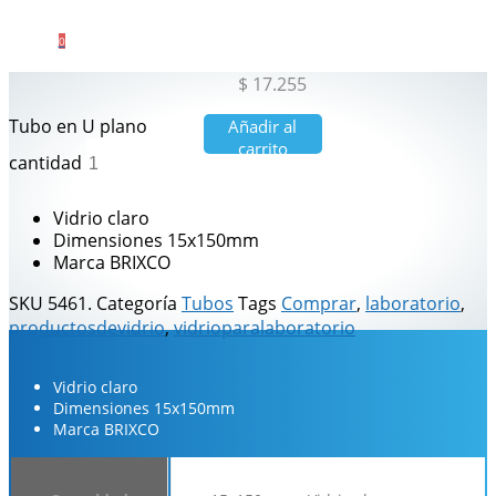
0
$
17.255
Tubo en U plano
Añadir al
carrito
cantidad
Vidrio claro
Dimensiones 15x150mm
Marca BRIXCO
SKU
5461.
Categoría
Tubos
Tags
Comprar
,
laboratorio
,
productosdevidrio
,
vidrioparalaboratorio
Descripción
Información adicional
Vidrio claro
Dimensiones 15x150mm
Marca BRIXCO