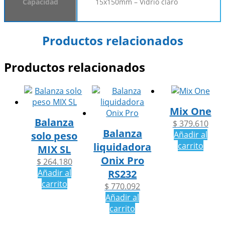
Capacidad
15x150mm – Vidrio claro
Productos relacionados
Productos relacionados
Mix One
Balanza
$
379.610
Balanza
solo peso
Añadir al
liquidadora
carrito
MIX SL
Onix Pro
$
264.180
Añadir al
RS232
carrito
$
770.092
Añadir al
carrito