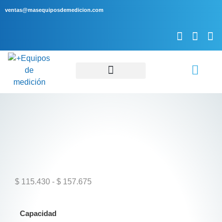
ventas@masequiposdemedicion.com
Servicio Técnico
$
115.430
-
$
157.675
Capacidad