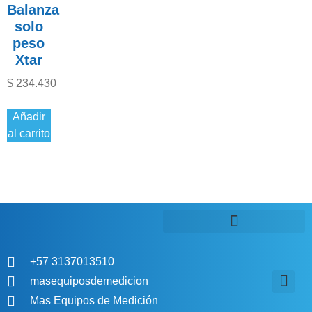
Balanza
solo
peso
Xtar
$
234.430
Añadir
al carrito
+57 3137013510
masequiposdemedicion
Mas Equipos de Medición
Aviso de P
Política de comp
Política de tratamiento