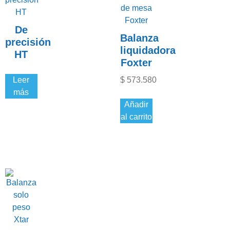
De
Balanza
precisión
liquidadora
HT
Foxter
Leer
$
573.580
más
Añadir
al carrito