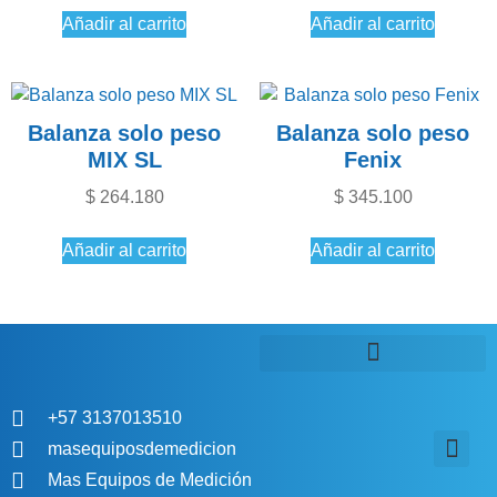
Añadir al carrito
Añadir al carrito
Balanza solo peso
Balanza solo peso
MIX SL
Fenix
$
264.180
$
345.100
Añadir al carrito
Añadir al carrito
+57 3137013510
masequiposdemedicion
Mas Equipos de Medición
Aviso de P
Política de comp
Política de tratamiento