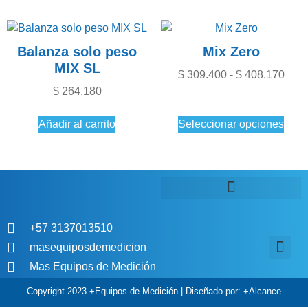
Balanza solo peso
Mix Zero
MIX SL
$
309.400
-
$
408.170
$
264.180
Añadir al carrito
Seleccionar opciones
+57 3137013510
masequiposdemedicion
Mas Equipos de Medición
Aviso de P
Política de comp
Política de tratamiento
Copyright 2023 +Equipos de Medición | Diseñado por: +Alcance