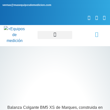
ventas@masequiposdemedicion.com
Servicio Técnico
Balanza Colgante BM5 XS de Marques, construida en