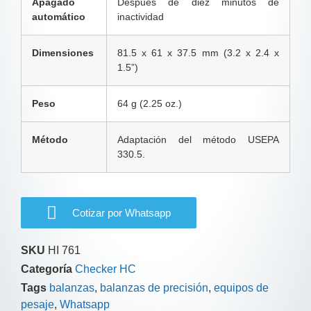
Apagado
Después de diez minutos de
automático
inactividad
Dimensiones
81.5 x 61 x 37.5 mm (3.2 x 2.4 x
1.5”)
Peso
64 g (2.25 oz.)
Método
Adaptación del método USEPA
330.5.
Cotizar por Whatsapp
SKU
HI 761
Categoría
Checker HC
Tags
balanzas
,
balanzas de precisión
,
equipos de
pesaje
,
Whatsapp