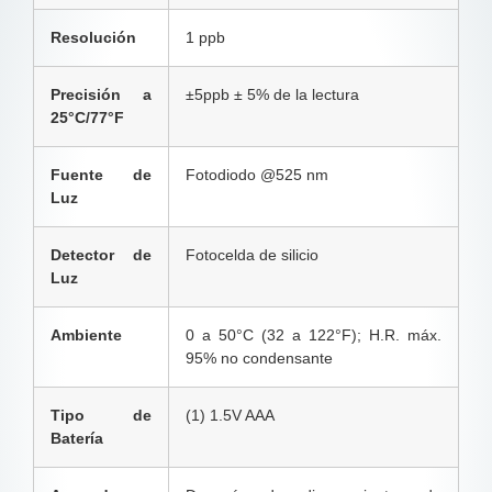
Resolución
1 ppb
Precisión a
±5ppb ± 5% de la lectura
25°C/77°F
Fuente de
Fotodiodo @525 nm
Luz
Detector de
Fotocelda de silicio
Luz
Ambiente
0 a 50°C (32 a 122°F); H.R. máx.
95% no condensante
Tipo de
(1) 1.5V AAA
Batería