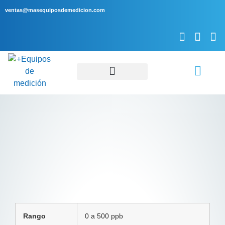
ventas@masequiposdemedicion.com
Servicio Técnico
Rango
0 a 500 ppb