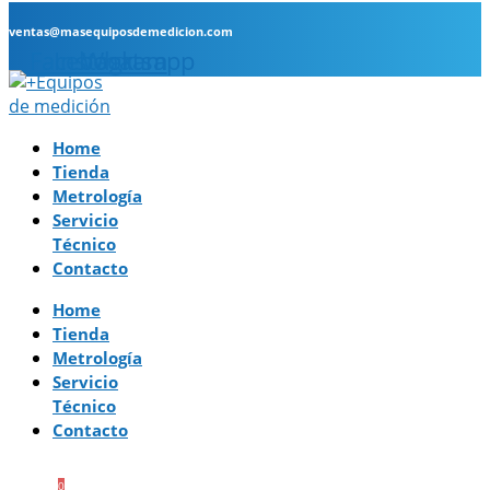
ventas@masequiposdemedicion.com
Facebook
Instagram
Whatsapp
Home
Tienda
Metrología
Servicio
Técnico
Contacto
Home
Tienda
Metrología
Servicio
Técnico
Contacto
0