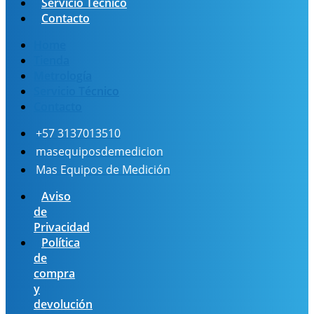
Servicio Técnico
Contacto
Home
Tienda
Metrología
Servicio Técnico
Contacto
+57 3137013510
masequiposdemedicion
Mas Equipos de Medición
Aviso
de
Privacidad
Política
de
compra
y
devolución