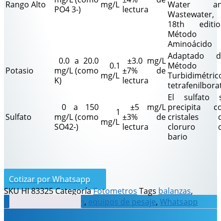
Rango Alto
mg/L
Water an
PO4 3-)
lectura
Wastewater,
18th editio
Método
Aminoácido
Adaptado d
0.0 a 20.0
±3.0 mg/L
0.1
Método
Potasio
mg/L (como
±7% de
mg/L
Turbidimétric
K)
lectura
tetrafenilbora
El sulfato 
0 a 150
±5 mg/L
precipita c
1
Sulfato
mg/L (como
±3% de
cristales 
mg/L
SO42-)
lectura
cloruro 
bario
Cotizar por Whatsapp
SKU
HI 83325
Categoría
Fotometros
Tags
balanzas
,
Descripción
balanzas de precisión
,
equipos de pesaje
,
Whatsapp