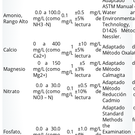
Adaptado 
ASTM Manual 
0.0 a 100.0
±0.5 mg/L
Water an
Amonio,
0.1
mg/L (como
±5% de
Environmenta
Rango Alto
mg/L
NH3 -N)
lectura
Technology,
D1426 Méto
Nessler.
0 a 400
±10 mg/L
1
Adaptado d
Calcio
mg/L (como
±5% de
mg/L
Método Oxala
Ca2+)
lectura
0 a 150
±5 mg/L
Adaptado d
1
Magnesio
mg/L (como
±3% de
Método
mg/L
Mg2+)
lectura
Calmagita
Adaptado d
0.0 a 30.0
±0.5 mg/L
0.1
Método d
Nitrato
mg/L (como
±10% de
mg/L
Reducción 
NO3 – N)
lectura
Cadmio
Adaptado 
Standard
Methods f
the
0.0 a 30.0
±1.0 mg/L
Fosfato,
0.1
Examination 
mg/L (como
±4% de