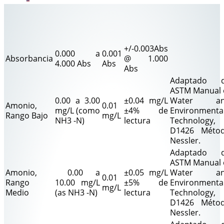
+/-0.003Abs
0.000 a
0.001
Absorbancia
@ 1.000
4.000 Abs
Abs
Abs
Adaptado 
ASTM Manual 
0.00 a 3.00
±0.04 mg/L
Water an
Amonio,
0.01
mg/L (como
±4% de
Environmenta
Rango Bajo
mg/L
NH3 -N)
lectura
Technology,
D1426 Méto
Nessler.
Adaptado 
ASTM Manual 
Amonio,
0.00 a
±0.05 mg/L
Water an
0.01
Rango
10.00 mg/L
±5% de
Environmenta
mg/L
Medio
(as NH3 -N)
lectura
Technology,
D1426 Méto
Nessler.