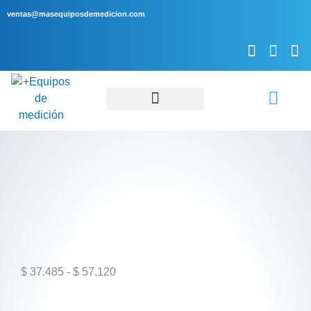
ventas@masequiposdemedicion.com
Servicio Técnico
$
37.485
-
$
57.120