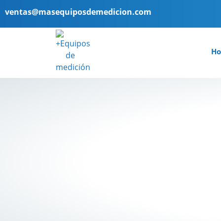
ventas@masequiposdemedicion.com
H