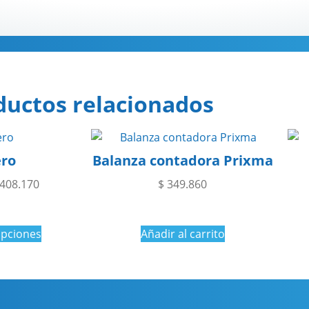
Descripción
ductos relacionados
ero
Balanza contadora Prixma
408.170
$
349.860
opciones
Añadir al carrito