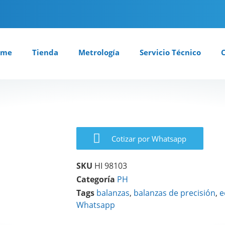
ome
Tienda
Metrología
Servicio Técnico
Cotizar por Whatsapp
SKU
HI 98103
Categoría
PH
Tags
balanzas
,
balanzas de precisión
,
e
Whatsapp