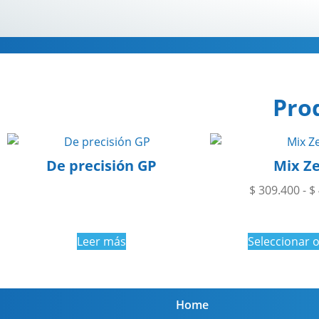
Pro
De precisión GP
Mix Z
$
309.400
-
$
Leer más
Seleccionar 
Home