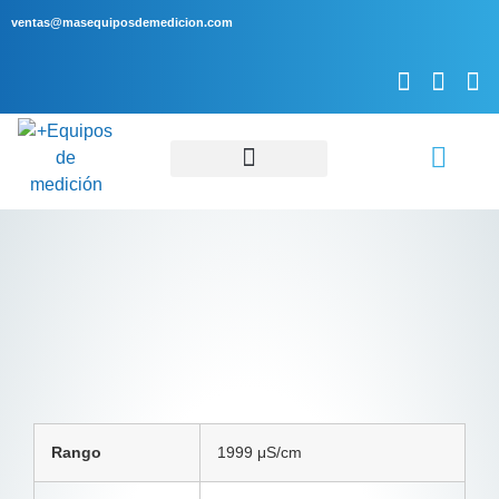
ventas@masequiposdemedicion.com
Servicio Técnico
Rango
1999 μS/cm