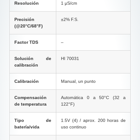
Resolución
1 μS/cm
Precisión
±2% F.S.
(@20°C/68°F)
Factor TDS
–
Solución de
HI 70031
calibración
Calibración
Manual, un punto
Compensación
Automática 0 a 50°C (32 a
de temperatura
122°F)
Tipo de
1.5V (4) / aprox. 200 horas de
batería/vida
uso continuo