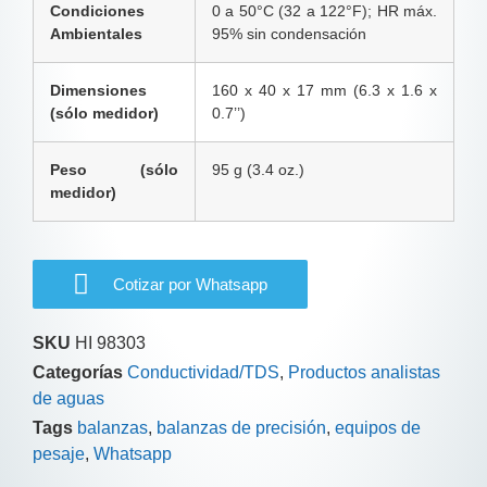
Condiciones
0 a 50°C (32 a 122°F); HR máx.
Ambientales
95% sin condensación
Dimensiones
160 x 40 x 17 mm (6.3 x 1.6 x
(sólo medidor)
0.7’’)
Peso (sólo
95 g (3.4 oz.)
medidor)
Cotizar por Whatsapp
SKU
HI 98303
Categorías
Conductividad/TDS
,
Productos analistas
de aguas
Tags
balanzas
,
balanzas de precisión
,
equipos de
pesaje
,
Whatsapp