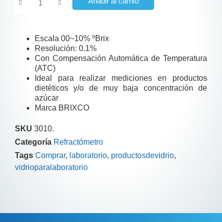
Añadir al carrito
Escala 00~10% ºBrix
Resolución: 0.1%
Con Compensación Automática de Temperatura
(ATC)
Ideal para realizar mediciones en productos
dietéticos y/o de muy baja concentración de
azúcar
Marca BRIXCO
SKU
3010.
Categoría
Refractómetro
Tags
Comprar
,
laboratorio
,
productosdevidrio
,
vidrioparalaboratorio
Descripción
Información adicional