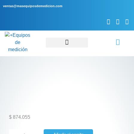
ventas@masequiposdemedicion.com
Servicio Técnico
$
874.055