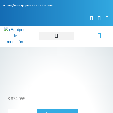
ventas@masequiposdemedicion.com
Servicio Técnico
$
874.055