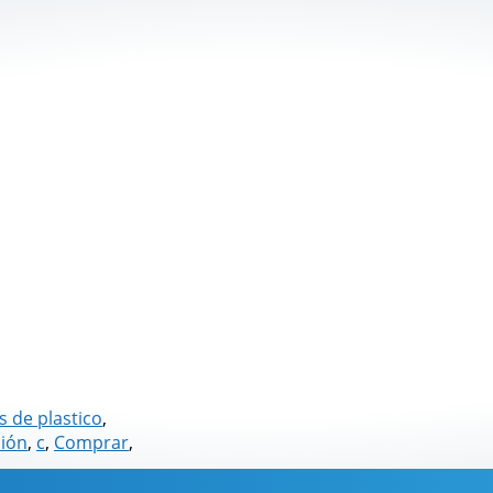
s de plastico
,
sión
,
c
,
Comprar
,