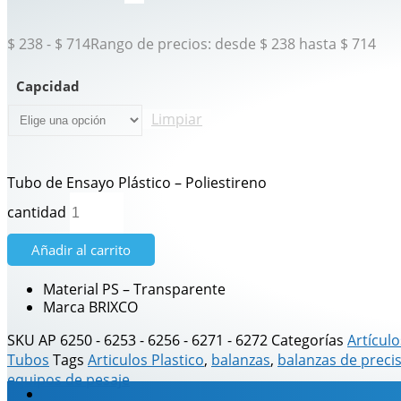
$
238
-
$
714
Rango de precios: desde $ 238 hasta $ 714
Capcidad
Limpiar
Tubo de Ensayo Plástico – Poliestireno
cantidad
Añadir al carrito
Material PS – Transparente
Marca BRIXCO
SKU
AP 6250 - 6253 - 6256 - 6271 - 6272
Categorías
Artículo
Tubos
Tags
Articulos Plastico
,
balanzas
,
balanzas de preci
equipos de pesaje
Información adicional