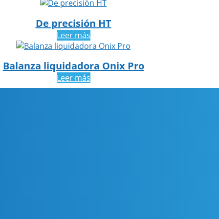
De precisión HT
Leer más
Balanza liquidadora Onix Pro
Leer más