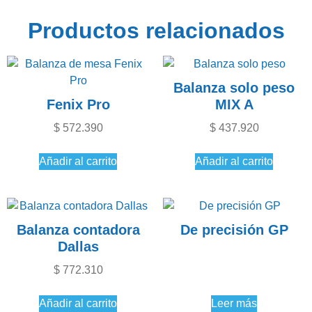
Productos relacionados
Balanza solo peso
Fenix Pro
MIX A
$
572.390
$
437.920
Añadir al carrito
Añadir al carrito
Balanza contadora
De precisión GP
Dallas
$
772.310
Añadir al carrito
Leer más