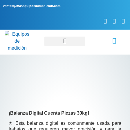
ventas@masequiposdemedicion.com
Servicio Técnico
¡Balanza Digital Cuenta Piezas 30kg
!
⭐
Esta balanza digital es comúnmente usada para
trabajos que requieren mayor precisión y para la