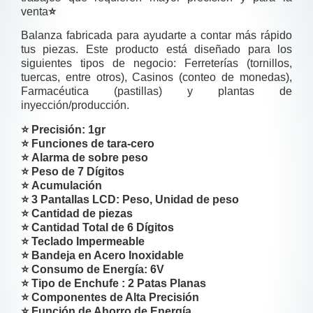
venta
⭐
Balanza fabricada para ayudarte a contar más rápido
tus piezas. Este producto está diseñado para los
siguientes tipos de negocio: Ferreterías (tornillos,
tuercas, entre otros), Casinos (conteo de monedas),
Farmacéutica (pastillas) y plantas de
inyección/producción.
⭐
Precisión:
1gr
⭐ Funciones de tara-cero
⭐ Alarma de sobre peso
⭐ Peso de 7 Dígitos
⭐ Acumulación
⭐ 3 Pantallas LCD: Peso, Unidad de peso
⭐ Cantidad de piezas
⭐ Cantidad Total de 6 Dígitos
⭐ Teclado Impermeable
⭐ Bandeja en Acero Inoxidable
⭐ Consumo de Energía: 6V
⭐ Tipo de Enchufe : 2 Patas Planas
⭐ Componentes de Alta Precisión
⭐ Función de Ahorro de Energía