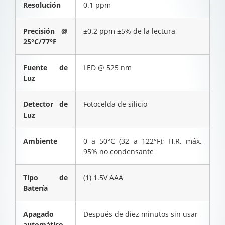
Resolución
0.1 ppm
Precisión @
±0.2 ppm ±5% de la lectura
25°C/77°F
Fuente de
LED @ 525 nm
Luz
Detector de
Fotocelda de silicio
Luz
Ambiente
0 a 50°C (32 a 122°F); H.R. máx.
95% no condensante
Tipo de
(1) 1.5V AAA
Batería
Apagado
Después de diez minutos sin usar
automático