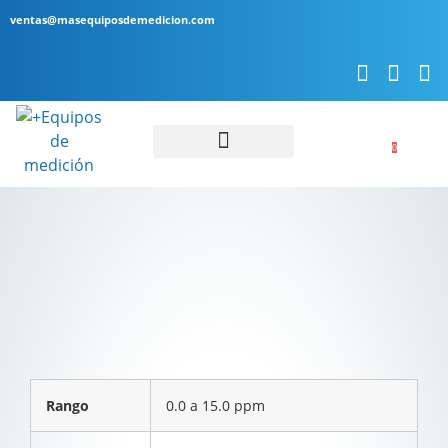
ventas@masequiposdemedicion.com
0
Servicio Técnico
Rango
0.0 a 15.0 ppm