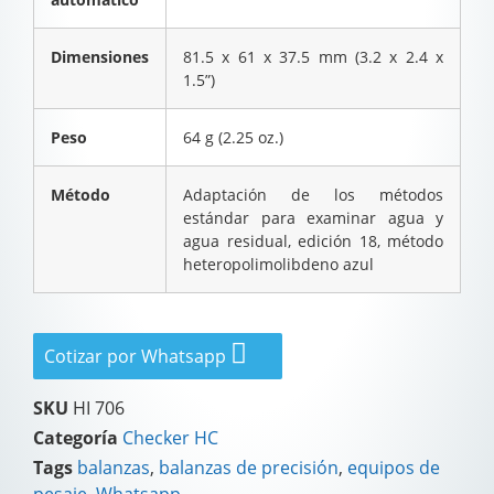
Dimensiones
81.5 x 61 x 37.5 mm (3.2 x 2.4 x
1.5”)
Peso
64 g (2.25 oz.)
Método
Adaptación de los métodos
estándar para examinar agua y
agua residual, edición 18, método
heteropolimolibdeno azul
Cotizar por Whatsapp
SKU
HI 706
Categoría
Checker HC
Tags
balanzas
,
balanzas de precisión
,
equipos de